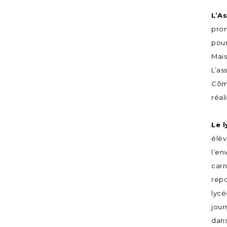
L’A
prom
pour
Mais
L’as
Côme
réal
Le l
élèv
l’en
carn
repo
lycé
jour
dans