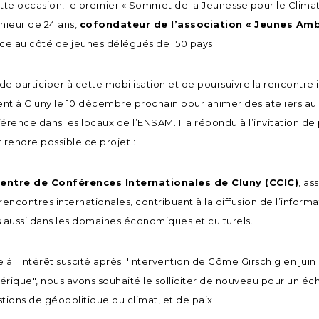
tte occasion, le premier « Sommet de la Jeunesse pour le Climat
nieur de 24 ans,
cofondateur de l’association « Jeunes Amb
ce au côté de jeunes délégués de 150 pays.
 de participer à cette mobilisation et de poursuivre la rencontre i
ent à Cluny le 10 décembre prochain pour animer des ateliers au l
érence dans les locaux de l’ENSAM. Il a répondu à l’invitation de 
 rendre possible ce projet :
centre de Conférences Internationales de Cluny (CCIC)
, as
rencontres internationales, contribuant à la diffusion de l’informa
 aussi dans les domaines économiques et culturels.
e à l'intérêt suscité après l'intervention de Côme Girschig en ju
rique", nous avons souhaité le solliciter de nouveau pour un é
tions de géopolitique du climat, et de paix.