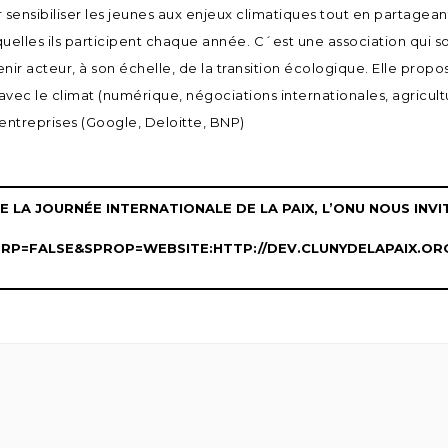
 sensibiliser les jeunes aux enjeux climatiques tout en partagea
uelles ils participent chaque année. C´est une association qui s
nir acteur, à son échelle, de la transition écologique. Elle pro
 avec le climat (numérique, négociations internationales, agricul
entreprises (Google, Deloitte, BNP)
E LA JOURNÉE INTERNATIONALE DE LA PAIX, L’ONU NOUS INVIT
TRP=FALSE&SPROP=WEBSITE:HTTP://DEV.CLUNYDELAPAIX.O