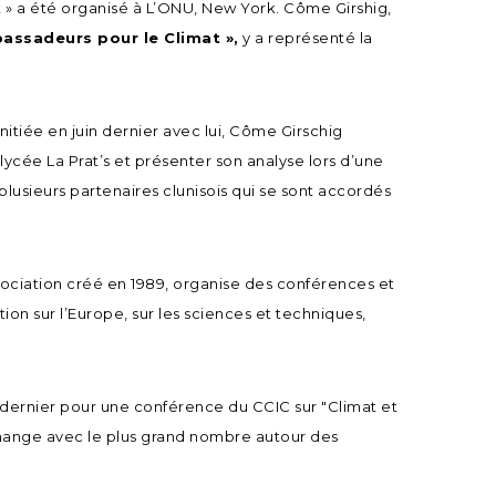
 » a été organisé à L’ONU, New York. Côme Girshig,
Contact
assadeurs pour le Climat »,
y a représenté la
CONCERT POUR LA PAIX
FAIRE UN DON
nitiée en juin dernier avec lui, Côme Girschig
ycée La Prat’s et présenter son analyse lors d’une
ADHÉRER
plusieurs partenaires clunisois qui se sont accordés
sociation créé en 1989, organise des conférences et
tion sur l’Europe, sur les sciences et techniques,
in dernier pour une conférence du CCIC sur "Climat et
change avec le plus grand nombre autour des