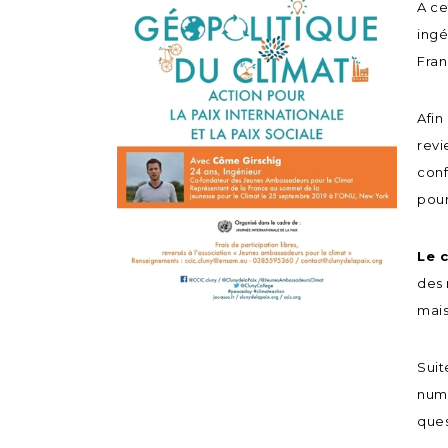
A ce
ingé
Fran
Afin
revi
conf
pour
Le 
des 
mais
Suit
numé
ques