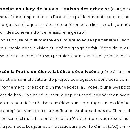
ssociation Cluny de la Paix – Maison des Echevins
(clunydela
eut l’idée simple que « la Paix passe par la rencontre », elle s’app
 organiser chaque année une conférence en lien avec la journée i
on des Échevins dont elle assure la gestion.
sociation, se réjouit mettre en lumière avec ses partenaires l’éc
 Girschig dont la vision et le témoignage se fait l’écho de la jeu
ise par cette occasion son premier « pont » avec le lycée la Prat’
ycée la Prat’s de Cluny, labélisé « éco lycée
» grâce à l’actio
es et personnels autour de projets écologiques, considère com
vironnement : création d’un mur végétal au lycée, d'une Swapbox
ets de brouillon en réutilisant le papier usagé, coopération avec 
rters » pour faire réaliser aux élèves un reportage sur les dépla
e a déjà fait venir deux autres Jeunes Ambassadeurs du Climat, 
née sur le climat.. La conférence du 10 décembre s’adressera auss
 la journée... Les jeunes ambassadeurs pour le Climat (JAC) anime