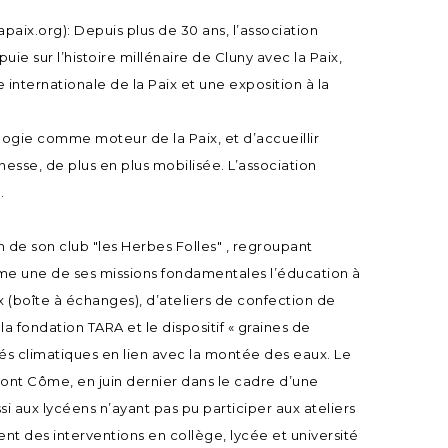
paix.org): Depuis plus de 30 ans, l’association
uie sur l’histoire millénaire de Cluny avec la Paix,
nternationale de la Paix et une exposition à la
ologie comme moteur de la Paix, et d’accueillir
nesse, de plus en plus mobilisée. L’association
s.
n de son club "les Herbes Folles" , regroupant
me une de ses missions fondamentales l’éducation à
 (boîte à échanges), d’ateliers de confection de
la fondation TARA et le dispositif « graines de
cés climatiques en lien avec la montée des eaux. Le
dont Côme, en juin dernier dans le cadre d’une
i aux lycéens n’ayant pas pu participer aux ateliers
nt des interventions en collège, lycée et université