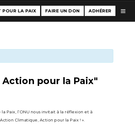
CLUNY DE LA PAIX
 POUR LA PAIX
FAIRE UN DON
ADHÉRER
Toogl
Menu
Maison des Echevins
A propos de nous
Nos missions & partenaires
L’équipe
 Action pour la Paix"
Actualités - Ressources
Adhérer
a Paix, l’ONU nous invitait à la réflexion et à
Agenda
ction Climatique, Action pour la Paix ! ».
Téléchargements